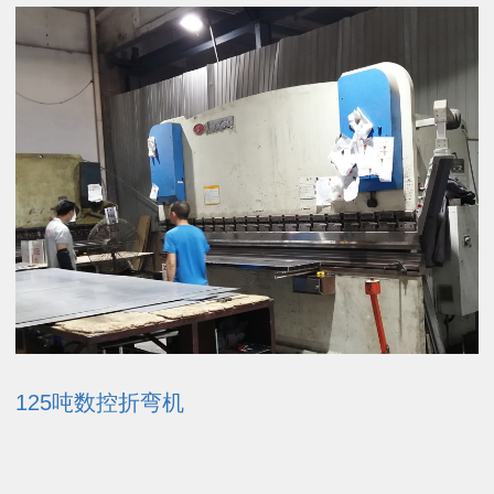
125吨数控折弯机